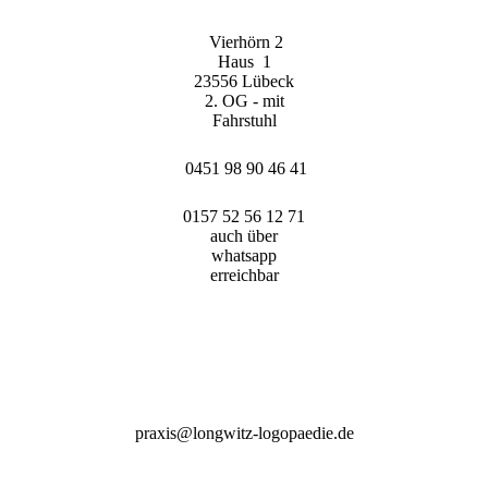
Vierhörn 2
Haus 1
23556 Lübeck
2. OG - mit
Fahrstuhl
0451 98 90 46 41
0157 52 56 12 71
auch über
whatsapp
erreichbar
praxis@longwitz-logopaedie.de